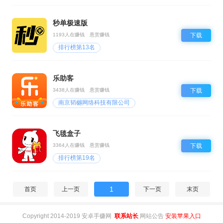
秒单极速版
1193人在赚钱
悬赏赚钱
下载
排行榜第13名
乐助客
3438人在赚钱
悬赏赚钱
下载
南京韬樾网络科技有限公司
飞毯盒子
3364人在赚钱
悬赏赚钱
下载
排行榜第19名
1
首页
上一页
下一页
末页
Copyright 2014-2019 安卓手赚网
联系站长
网站公告
安装苹果入口