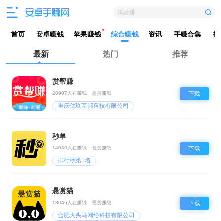
体验赚
首页
安卓赚钱
苹果赚钱
综合赚钱
资讯
手赚合集
排
最新
热门
推荐
赏帮赚
20907人在赚钱
悬赏赚钱
下载
重庆优玖互邦科技有限公司
秒单
14036人在赚钱
悬赏赚钱
下载
排行榜第1名
悬赏猫
13046人在赚钱
悬赏赚钱
下载
合肥大头马网络科技有限公司