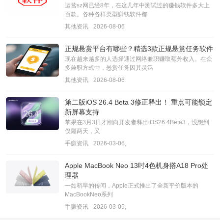
运营sz网已经8年，在这几年中测试过的赚钱软件多大上
百款。各种各样类型赚钱软件都
其他资讯
2026-08-06
正规悬赏平台有哪些？精选3款正规悬赏任务软件
现在越来越多的人选择通过网络兼职赚取额外收入。在众
多兼职方式中，悬赏任务因其灵活
其他资讯
2026-08-06
第二版iOS 26.4 Beta 3修正释出！ 重点可能锁定
新屏幕支持
苹果在3月3日才刚向开发者释出iOS26.4Beta3，没想到
仅隔两天，又
手赚资讯
2026-03-06,
Apple MacBook Neo 13吋4色机身搭A18 Pro处
理器
一如稍早的传闻，Apple正式推出了全新平价版本的
MacBookNeo系列
手赚资讯
2026-03-05,