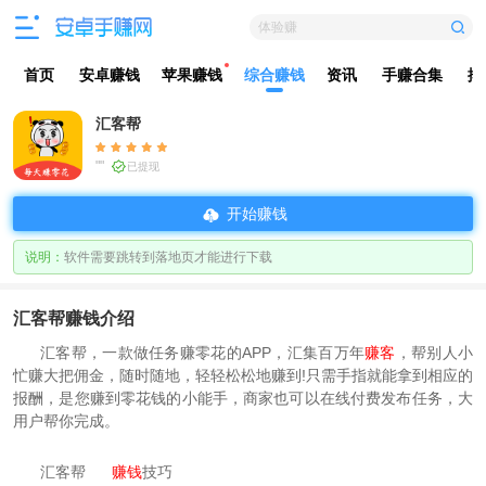
体验赚
首页
安卓赚钱
苹果赚钱
综合赚钱
资讯
手赚合集
排
汇客帮
""
已提现
开始赚钱
说明：
软件需要跳转到落地页才能进行下载
汇客帮赚钱介绍
汇客帮，一款做任务赚零花的APP，汇集百万年
赚客
，帮别人小
忙赚大把佣金，随时随地，轻轻松松地赚到!只需手指就能拿到相应的
报酬，是您赚到零花钱的小能手，商家也可以在线付费发布任务，大
用户帮你完成。
汇客帮
赚钱
技巧