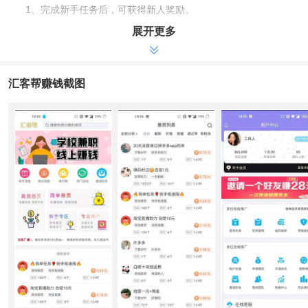
1、完成新手任务后，可获得新人奖励。
2、连续不断的签到送接单会员，不断的签到会员。
展开更多
3、大悬赏让您赚到足够，每项任务的奖金都被托管平台，审核
立即领取。
4、邀请朋友获得提成，每邀请一位朋友，首次提现将奖励你1
汇客帮赚钱截图
元，好友做任务佣金永久提成。
5、提现到账速度快，1块钱就能到账。
6、以后会增加玩游戏、看视频、购物返佣等，给用户提供更多
的收益渠道。