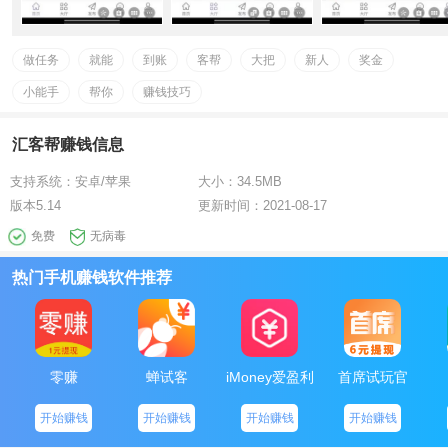
做任务
就能
到账
客帮
大把
新人
奖金
小能手
帮你
赚钱技巧
汇客帮赚钱信息
支持系统：
安卓/苹果
大小：
34.5MB
版本
5.14
更新时间：
2021-08-17
免费
无病毒
热门手机赚钱软件推荐
零赚
蝉试客
iMoney爱盈利
首席试玩官
开始赚钱
开始赚钱
开始赚钱
开始赚钱