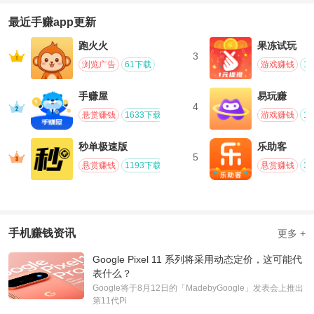
最近手赚app更新
跑火火
果冻试玩
3
浏览广告
61下载
游戏赚钱
1
手赚屋
易玩赚
4
悬赏赚钱
1633下载
游戏赚钱
1
秒单极速版
乐助客
5
悬赏赚钱
1193下载
悬赏赚钱
3
手机赚钱资讯
更多 +
Google Pixel 11 系列将采用动态定价，这可能代
表什么？
Google将于8月12日的「MadebyGoogle」发表会上推出
第11代Pi