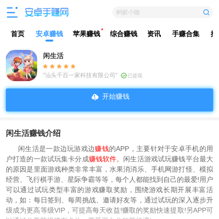
蚂蚁小咖
首页
安卓赚钱
苹果赚钱
综合赚钱
资讯
手赚合集
排
闲生活
"汕头千百一家科技有限公司"
已提现
开始赚钱
闲生活赚钱介绍
闲生活是一款边玩游戏边
赚钱
的APP，主要针对于安卓手机的用
户打造的一款试玩集卡分成
赚钱软件
。闲生活游戏试玩赚钱平台最大
的原因是里面游戏种类非常丰富，水果消消乐、手机网游打怪、模拟
经营、飞行棋手游、星际争霸等等，每个人都能找到自己的最爱!用户
可以通过试玩类型丰富的游戏赚取奖励，围绕游戏长期开展丰富活
动，如：每日签到、每周挑战、邀请好友等，通过试玩的深入逐步升
级成为更高等级VIP，可提高每天收益!赚取的奖励快速提取!另APP可