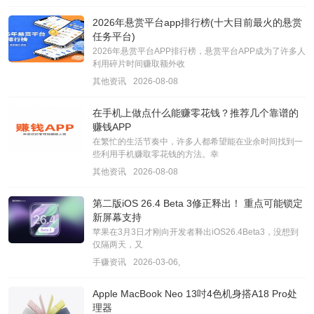
2026年悬赏平台app排行榜(十大目前最火的悬赏
任务平台)
2026年悬赏平台APP排行榜，悬赏平台APP成为了许多人
利用碎片时间赚取额外收
其他资讯
2026-08-08
在手机上做点什么能赚零花钱？推荐几个靠谱的
赚钱APP
在繁忙的生活节奏中，许多人都希望能在业余时间找到一
些利用手机赚取零花钱的方法。幸
其他资讯
2026-08-08
第二版iOS 26.4 Beta 3修正释出！ 重点可能锁定
新屏幕支持
苹果在3月3日才刚向开发者释出iOS26.4Beta3，没想到
仅隔两天，又
手赚资讯
2026-03-06,
Apple MacBook Neo 13吋4色机身搭A18 Pro处
理器