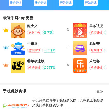
开始赚钱
开始赚钱
开始赚钱
开始赚钱
最近手赚app更新
跑火火
果冻试玩
3
浏览广告
63下载
游戏赚钱
1
手赚屋
易玩赚
4
悬赏赚钱
1635下载
游戏赚钱
1
秒单极速版
乐助客
5
悬赏赚钱
1195下载
悬赏赚钱
3
手机赚钱资讯
更多 +
手机赚钱软件哪个赚钱多又快，六款真正赚钱多
又快的手机赚钱软件