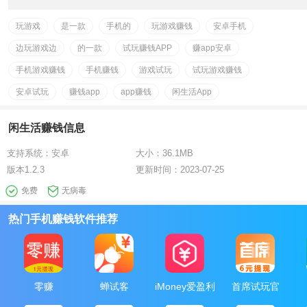
版本更新).
玩游戏
是一款
手机的
玩游戏赚钱
安卓手机
5.推广用户成为会员奖励现金，不同权限获得的奖励各有不同，
多劳多得
边玩游戏边
的一款
试玩赚钱APP
赚app安卓
6.直推用户看视频、玩合成游戏，抽奖等，可以获得水晶，水晶
手机游戏赚钱
手机赚钱
游戏试玩
试玩游戏赚钱
可兑换成奖劵参与每日分红等后续活动
安卓试玩
赚钱app
app赚钱
闲生活App
7.自己观看视频可以领取群内红包，并且可以获得合成次数
8.推广用户成为会员奖励现金，68元直推奖励13.6元，二级奖励
6.8元，298元直推奖励59.6元，二级奖励29.8元，598元直推奖励
闲生活赚钱信息
119.6元，二级奖励59.8元。免撸月卡推荐30人见点2元，季卡推荐
支持系统：
安卓
大小：
36.1MB
100人见点5元，年卡推荐1000人见点10元。
版本
1.2.3
更新时间：
2023-07-25
官方更新地址：http://xz.t353.cn
免费
无病毒
热门手机赚钱软件推荐
零赚
蝉试客
iMoney爱盈利
首席试玩官