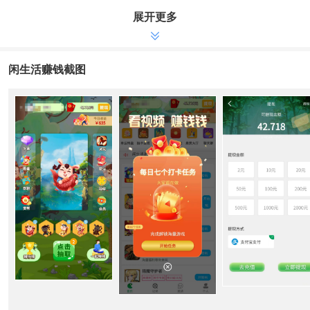
以通过分享获得稀有卡片，享受平台分红等待遇!
展开更多
闲生活APP下载
1、新用户下载安装闲生活app即送水晶，类似前面的游米多、小
闲生活赚钱截图
豚试玩等平台，通过玩游戏轻松赚零花，水晶可任意交易留着增值分
红!
2、邀请好友完成游戏试玩可得奖励，另有视频，悬赏任务等可
获得收益
闲生活APP满2元起提现，资金随进即可随出，无任何风险，每日
最高提现2次
闲生活赚钱攻略
1.合成升级游戏，玩合成升级卡牌游戏不同级别可获得现金和实
物奖励
2.抽特殊卡牌，普通特殊卡牌立即获得奖金，特殊卡牌每日享受
分红和产生奖劵
3.看视频完成任务等行为可以获得合成次数，获得佣金+水晶，合
成次数可以加快抽到特殊卡牌的进度
4.水晶持续增值可以自由赠送或兑换产品或者参与平台抽奖(后续