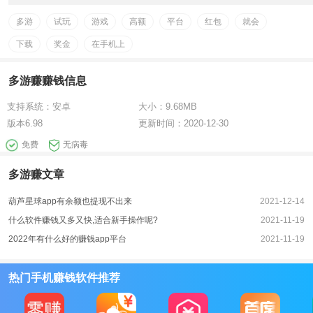
得奖励。
多游
试玩
游戏
高额
平台
红包
就会
抢红包：每天都会有高额红包发出去，大家一起抢，先到先
得。
下载
奖金
在手机上
超大惊喜“”不定期会有超大任务出现，完成后可以获得大量红
包。
多游赚赚钱信息
支持系统：
安卓
大小：
9.68MB
版本
6.98
更新时间：
2020-12-30
免费
无病毒
多游赚文章
葫芦星球app有余额也提现不出来
2021-12-14
什么软件赚钱又多又快,适合新手操作呢?
2021-11-19
2022年有什么好的赚钱app平台
2021-11-19
热门手机赚钱软件推荐