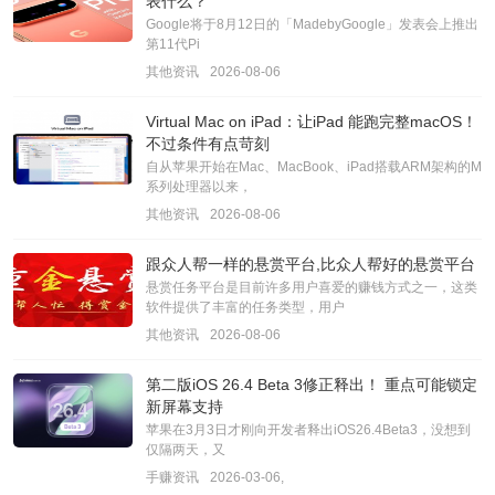
表什么？
Google将于8月12日的「MadebyGoogle」发表会上推出
第11代Pi
其他资讯
2026-08-06
Virtual Mac on iPad：让iPad 能跑完整macOS！
不过条件有点苛刻
自从苹果开始在Mac、MacBook、iPad搭载ARM架构的M
系列处理器以来，
其他资讯
2026-08-06
跟众人帮一样的悬赏平台,比众人帮好的悬赏平台
悬赏任务平台是目前许多用户喜爱的赚钱方式之一，这类
软件提供了丰富的任务类型，用户
其他资讯
2026-08-06
第二版iOS 26.4 Beta 3修正释出！ 重点可能锁定
新屏幕支持
苹果在3月3日才刚向开发者释出iOS26.4Beta3，没想到
仅隔两天，又
手赚资讯
2026-03-06,