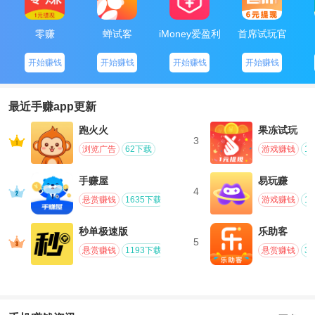
零赚
蝉试客
iMoney爱盈利
首席试玩官
开始赚钱
开始赚钱
开始赚钱
开始赚钱
最近手赚app更新
跑火火
果冻试玩
3
浏览广告
62下载
游戏赚钱
1
手赚屋
易玩赚
4
悬赏赚钱
1635下载
游戏赚钱
1
秒单极速版
乐助客
5
悬赏赚钱
1193下载
悬赏赚钱
3