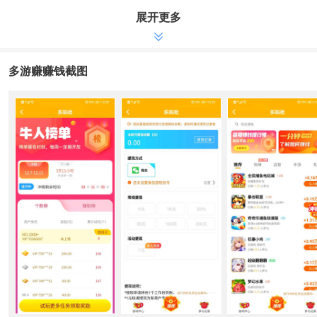
很可靠的试玩软件能赚到红包，多游赚app每天都有很多试玩任
展开更多
务在线更新。
让你可以在需要时接受尽可能多的试玩任务，并且在
多游
赚
app中赚取更多的高额利润。
多游赚赚钱截图
所以，如果你给别人留下深刻印象的话，那就赶快行动起来，让
别人为你赚钱吧!
在app上，
多游赚
可以赚到各种游戏任务，支持在线试
玩，和朋友一起玩，还能得到游戏奖励。
多游赚
亮点：
1.移动收入平台，其游戏收入占整个网络的90%以上
二是在90%以上的比赛平台上充值。
具有丰富的游戏体验任务。
四、随时随地玩游戏赚钱
5.最低提款限额仅为1元现金。
小编点评：
测试任务：每天测试任务数量较大，上线时下载测试任务，可获